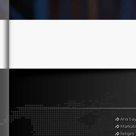
☽
Ana Say
Markala
İletişim