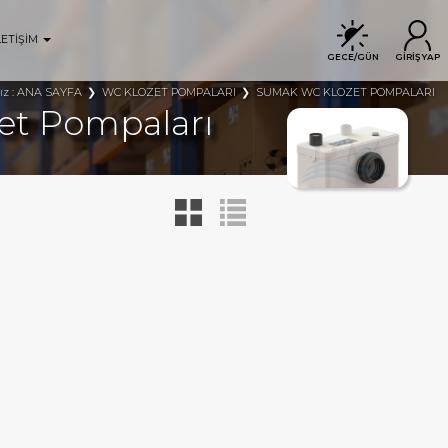
LETİŞİM
GECE/GÜN
GİRİŞ YAP
ANA SAYFA
WC KLOZET POMPALARI
SUMAK WC KLOZET POMPALARI
ız :
et Pompaları