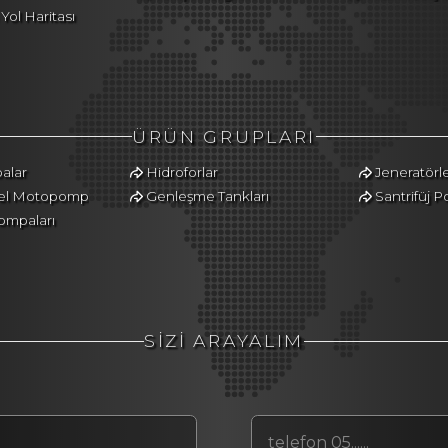
ol Haritası
ÜRÜN GRUPLARI
alar
Hidroforlar
Jeneratörl
zel Motopomp
Genleşme Tankları
Santrifüj 
ompaları
SİZİ ARAYALIM