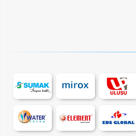
ER
LAR
SAL