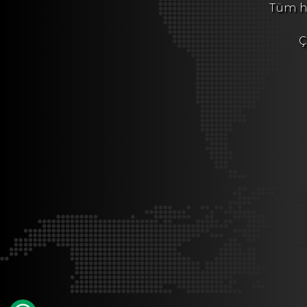
Tüm ha
Ç