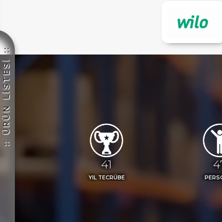
:: ÜRÜN LİSTESİ ::
IM
45
5
YIL TECRÜBE
PERS
HEMENARA