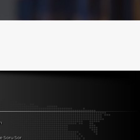
ı
le Soru Sor