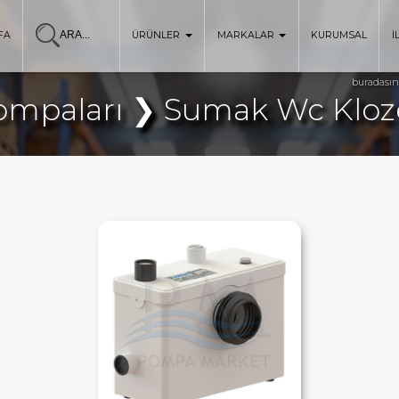
FA
ÜRÜNLER
MARKALAR
KURUMSAL
İ
buradasın
ompaları ❯ Sumak Wc Kloz