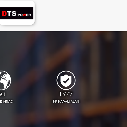
33
1500
E İHRAÇ
M² KAPALI ALAN