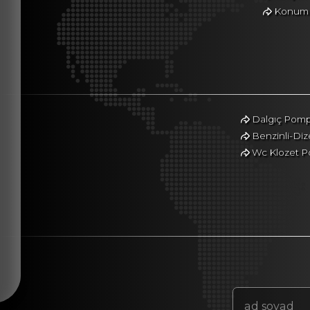
Konum Y
Dalgıç Pomp
Benzinli-Di
Wc Klozet P