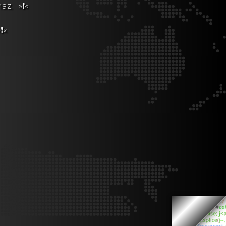
maz.
»❗«
❗«