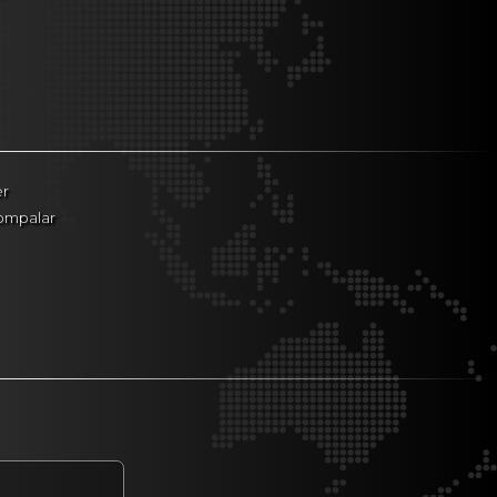
er
Pompalar