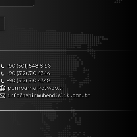
+90 (501) 548 8196
+90 (312) 310 4344
+90 (312) 310 4348
pompamarket.web.tr