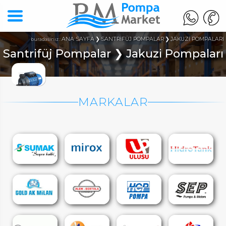
ANA SAYFA
SANTRİFÜJ POMPALAR
JAKUZİ POMPALARI
buradasınız :
Santrifüj Pompalar ❯ Jakuzi Pompaları
MARKALAR