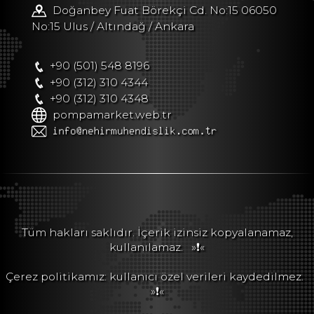
Doğanbey Fuat Börekçi Cd. No:15 06050
No:15 Ulus / Altındağ / Ankara
+90 (501) 548 8196
+90 (312) 310 4344
+90 (312) 310 4348
pompamarket.web.tr
Tüm hakları saklıdır. İçerik izinsiz kopyalanamaz,
kullanılamaz.
»❗«
Çerez politikamız: kullanıcı özel verileri kaydedilmez.
»❗«