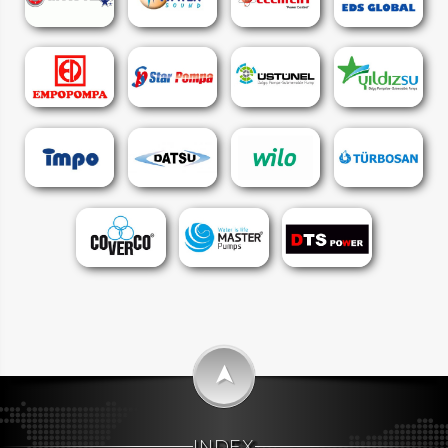
➤
INDEX