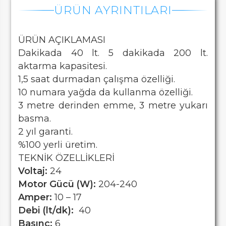
ÜRÜN AYRINTILARI
ÜRÜN AÇIKLAMASI
Dakikada 40 lt. 5 dakikada 200 lt.
aktarma kapasitesi.
1,5 saat durmadan çalışma özelliği.
10 numara yağda da kullanma özelliği.
3 metre derinden emme, 3 metre yukarı
basma.
2 yıl garanti.
%100 yerli üretim.
TEKNİK ÖZELLİKLERİ
Voltaj:
24
Motor Gücü (W):
204-240
Amper:
10 – 17
Debi (lt/dk):
40
Basınç:
6