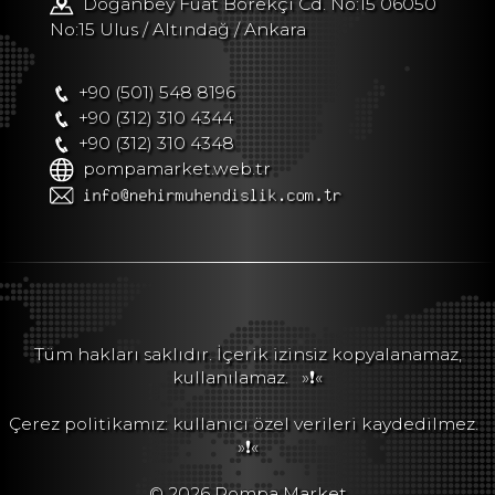
Doğanbey Fuat Börekçi Cd. No:15 06050
No:15 Ulus / Altındağ / Ankara
+90 (501) 548 8196
+90 (312) 310 4344
+90 (312) 310 4348
pompamarket.web.tr
Tüm hakları saklıdır. İçerik izinsiz kopyalanamaz,
kullanılamaz.
»❗«
Çerez politikamız: kullanıcı özel verileri kaydedilmez.
»❗«
© 2026 Pompa Market