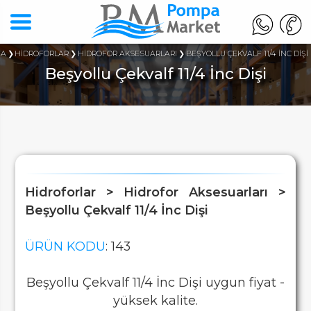
FA
HİDROFORLAR
HİDROFOR AKSESUARLARI
BEŞYOLLU ÇEKVALF 11/4 İNC DİŞİ
Beşyollu Çekvalf 11/4 İnc Dişi
Hidroforlar > Hidrofor Aksesuarları >
Beşyollu Çekvalf 11/4 İnc Dişi
ÜRÜN KODU
: 143
Beşyollu Çekvalf 11/4 İnc Dişi uygun fiyat -
yüksek kalite.