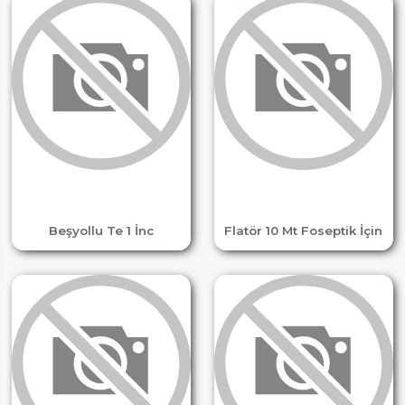
Beşyollu Te 1 İnc
Flatör 10 Mt Foseptik İçin