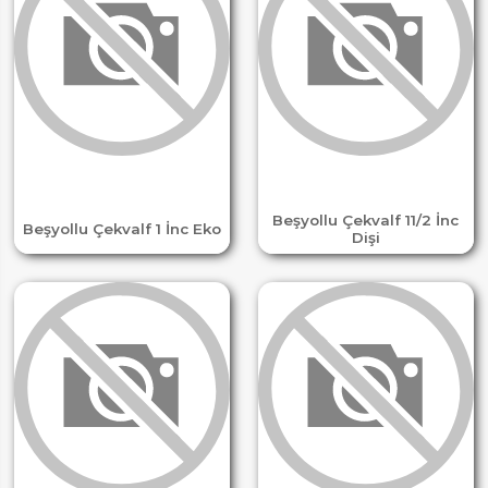
Beşyollu Çekvalf 11/2 İnc
Beşyollu Çekvalf 1 İnc Eko
Dişi