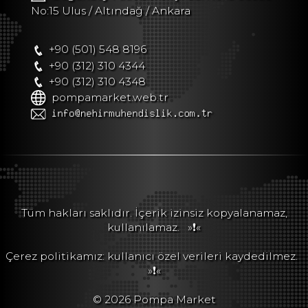
No:15 Ulus / Altındağ / Ankara
+90 (501) 548 8196
+90 (312) 310 4344
+90 (312) 310 4348
pompamarket.web.tr
Tüm hakları saklıdır. İçerik izinsiz kopyalanamaz,
kullanılamaz.
»❗«
Çerez politikamız: kullanıcı özel verileri kaydedilmez.
»❗«
© 2026 Pompa Market