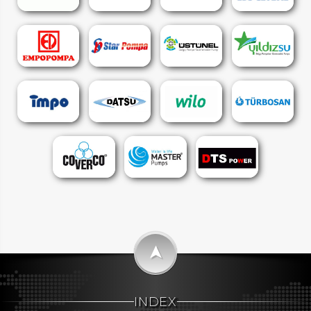
➤
INDEX