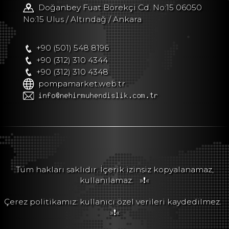
Doğanbey Fuat Börekçi Cd. No:15 06050
No:15 Ulus / Altındağ / Ankara
+90 (501) 548 8196
+90 (312) 310 4344
+90 (312) 310 4348
pompamarket.web.tr
Tüm hakları saklıdır. İçerik izinsiz kopyalanamaz,
kullanılamaz.
»❗«
Çerez politikamız: kullanıcı özel verileri kaydedilmez.
»❗«