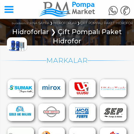
ANA SAYFA
HİDROFORLAR
ÇİFT POMPALI PAKET HİDROFOR
buradasınız :
Hidroforlar ❯ Çift Pompalı Paket
Hidrofor
MARKALAR