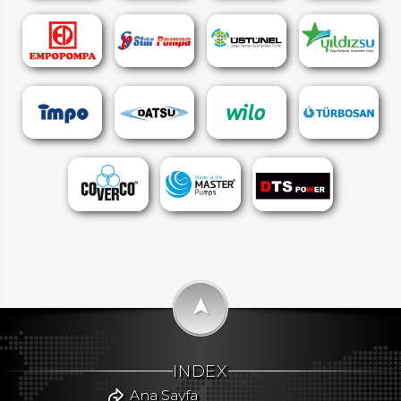
➤
INDEX
Ana Sayfa