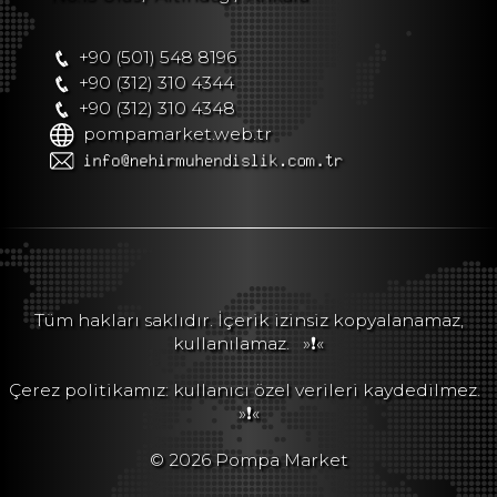
+90 (501) 548 8196
+90 (312) 310 4344
+90 (312) 310 4348
pompamarket.web.tr
Tüm hakları saklıdır. İçerik izinsiz kopyalanamaz,
kullanılamaz.
»❗«
Çerez politikamız: kullanıcı özel verileri kaydedilmez.
»❗«
© 2026 Pompa Market