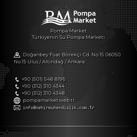
Pompa Market
Türkiyenin Su Pompa Marketi
Doğanbey Fuat Börekçi Cd. No:15 06050
No:15 Ulus / Altındağ / Ankara
+90 (501) 548 8196
+90 (312) 310 4344
+90 (312) 310 4348
pompamarket.web.tr