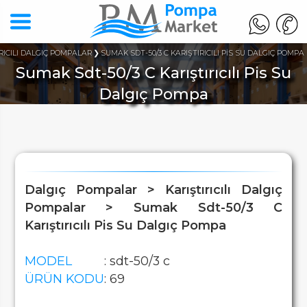
RICILI DALGIÇ POMPALAR
SUMAK SDT-50/3 C KARIŞTIRICILI PİS SU DALGIÇ POMPA
Sumak Sdt-50/3 C Karıştırıcılı Pis Su
Dalgıç Pompa
Dalgıç Pompalar > Karıştırıcılı Dalgıç
Pompalar > Sumak Sdt-50/3 C
Karıştırıcılı Pis Su Dalgıç Pompa
MODEL
: sdt-50/3 c
ÜRÜN KODU
: 69