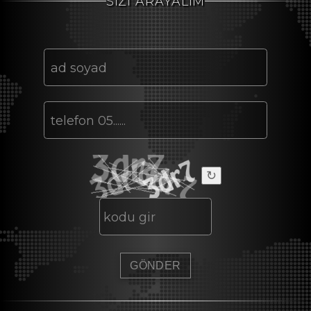
SİZİ ARAYALIM
↻