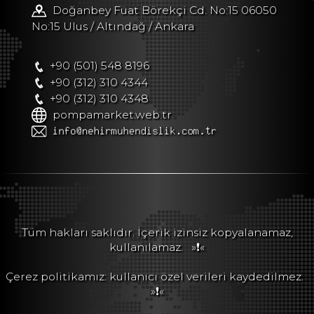
Doğanbey Fuat Börekçi Cd. No:15 06050
No:15 Ulus / Altındağ / Ankara
+90 (501) 548 8196
+90 (312) 310 4344
+90 (312) 310 4348
pompamarket.web.tr
Tüm hakları saklıdır. İçerik izinsiz kopyalanamaz,
kullanılamaz.
»❗«
Çerez politikamız: kullanıcı özel verileri kaydedilmez.
»❗«