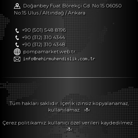
Doğanbey Fuat Börekçi Cd. No:15 06050
No:15 Ulus / Altındağ / Ankara
+90 (501) 548 8196
+90 (312) 310 4344
+90 (312) 310 4348
pompamarket.web.tr
Tüm hakları saklıdır. İçerik izinsiz kopyalanamaz,
kullanılamaz.
»❗«
Çerez politikamız: kullanıcı özel verileri kaydedilmez.
»❗«