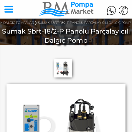
İK DALGIÇ POMPALAR
SUMAK SBRT-18/2-P PANOLU PARÇALAYICILI DALGIÇ POMP
Sumak Sbrt-18/2-P Panolu Parçalayıcılı
Dalgıç Pomp