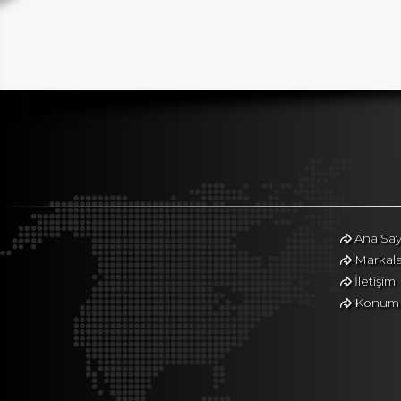
Ana Say
Markala
İletişim
Konum Y