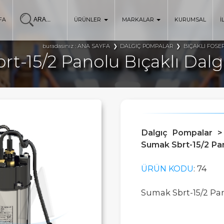
FA
ÜRÜNLER
MARKALAR
KURUMSAL
İ
ANA SAYFA
DALGIÇ POMPALAR
BIÇAKLI FOSE
buradasınız :
rt-15/2 Panolu Bıçaklı Dal
Dalgıç Pompalar >
Sumak Sbrt-15/2 Pa
ÜRÜN KODU
: 74
Sumak Sbrt-15/2 Pa