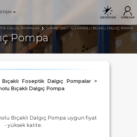
LETİŞİM
GECE/GÜN
GİRİŞ YAP
PTİK DALGIÇ POMPALAR
SUMAK SBRT-15/2 PANOLU BIÇAKLI DALGIÇ POMPA
gıç Pompa
 Bıçaklı Foseptik Dalgıç Pompalar >
nolu Bıçaklı Dalgıç Pompa
nolu Bıçaklı Dalgıç Pompa uygun fiyat
- yüksek kalite.