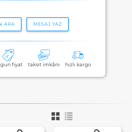
N ARA
MESAJ YAZ
gun fiyat
taksit imkânı
hızlı kargo