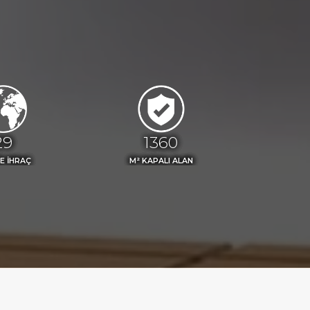
33
1500
E İHRAÇ
M² KAPALI ALAN