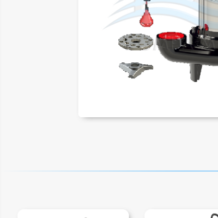
ER
LAR
SAL