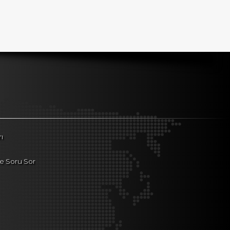
ı
le Soru Sor