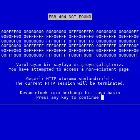
ERR 404 NOT FOUND
000FFF00 00000000 00000000 0FFF00FFF0 00000000 000000FF

0000FF00 00FFFFFF FFF00FFF 0FFF00FFF0 00FFFFFF 00FFFF00

00000F00 00000000 FFF00FFF 0FFF00FFF0 00000000 000000FF

00F00000 00FFFFFF FFF00FFF 0FFF00FFF0 00FFFFFF 00FFF00F

00FF0000 00FFFFFF FFF00FFF 0FFF00FFF0 00FFFFFF 00FFFF00

00FFF000 00000000 FFF00FFF F000FF000F 00000000 000000FF

Varolmayan bir sayfaya erişmeye çalıştınız.

You have attempted to access a non-existent page.

Geçerli HTTP oturumu sonlandırıldı.

The current HTTP session will be terminated.

Devam etmek için herhangi bir tuşa basın

Press any key to continue 
█